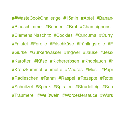
##WasteCookChallenge
#15min
#Äpfel
#Banan
#Blauschimmel
#Bohnen
#Brot
#Champignons
#Clemens Naschitz
#Cookies
#Curcuma
#Curry
#Falafel
#Forelle
#Frischkäse
#frühlingsrolle
#F
#Gurke
#Gurkerlwasser
#Ingwer
#Jause
#Jess
#Karotten
#Käse
#Kichererbsen
#Knoblauch
#
#Kreuzkümmel
#Limette
#Madras
#Müsli
#Papr
#Radieschen
#Rahm
#Raspel
#Rezepte
#Rote
#Schnitzel
#Speck
#Spiralen
#Strudelteig
#Sup
#Träumerei
#Weißwein
#Worcestersauce
#Wurs