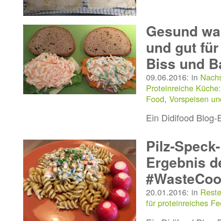
Gesund wa
und gut für
Biss und 
09.06.2016: in
Nach
Proteinreiche Küche:
Food
,
Vorspeisen u
Ein Didifood Blog-
Pilz-Speck-
Ergebnis d
#WasteCoo
20.01.2016: in
Reste
für proteinreiches F