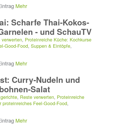
Eintrag
Mehr
i: Scharfe Thai-Kokos-
Garnelen - und SchauTV
 verwerten
,
Proteinreiche Küche: Kochkurse
eel-Good-Food
,
Suppen & Eintöpfe
,
Eintrag
Mehr
st: Curry-Nudeln und
bohnen-Salat
gerichte
,
Reste verwerten
,
Proteinreiche
r proteinreiches Feel-Good-Food
,
Eintrag
Mehr