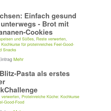
chsen: Einfach gesund
 unterwegs - Brot mit
Bananen-Cookies
speisen und Süßes
,
Reste verwerten
,
 Kochkurse für proteinreiches Feel-Good-
nd Snacks
Eintrag
Mehr
Blitz-Pasta als erstes
er
kChallenge
 verwerten
,
Proteinreiche Küche: Kochkurse
eel-Good-Food