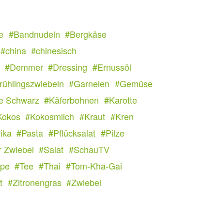
e
#Bandnudeln
#Bergkäse
#china
#chinesisch
#Demmer
#Dressing
#Ernussöl
rühlingszwiebeln
#Garnelen
#Gemüse
e Schwarz
#Käferbohnen
#Karotte
Kokos
#Kokosmilch
#Kraut
#Kren
ika
#Pasta
#Pflücksalat
#Pilze
r Zwiebel
#Salat
#SchauTV
pe
#Tee
#Thai
#Tom-Kha-Gai
t
#Zitronengras
#Zwiebel