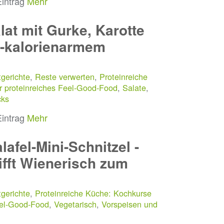
Eintrag
Mehr
lat mit Gurke, Karotte
-kalorienarmem
gerichte
,
Reste verwerten
,
Proteinreiche
r proteinreiches Feel-Good-Food
,
Salate
,
cks
Eintrag
Mehr
lafel-Mini-Schnitzel -
ifft Wienerisch zum
gerichte
,
Proteinreiche Küche: Kochkurse
eel-Good-Food
,
Vegetarisch
,
Vorspeisen und