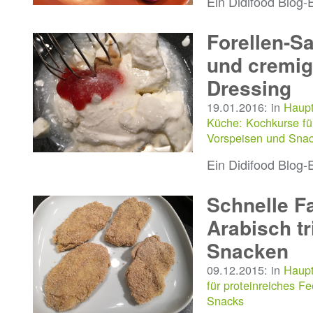
Ein Didifood Blog-
Forellen-Sa
und cremig
Dressing
19.01.2016: in
Haupt
Küche: Kochkurse fü
Vorspeisen und Sna
Ein Didifood Blog-
Schnelle Fa
Arabisch tr
Snacken
09.12.2015: in
Haupt
für proteinreiches F
Snacks