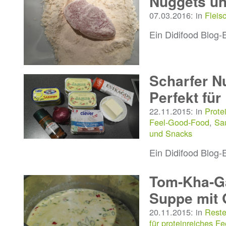
Nuggets un
07.03.2016: in
Fleis
Ein Didifood Blog-
Scharfer Nu
Perfekt für
22.11.2015: in
Prote
Feel-Good-Food
,
Sa
und Snacks
Ein Didifood Blog-
Tom-Kha-Ga
Suppe mit 
20.11.2015: in
Reste
für proteinreiches F