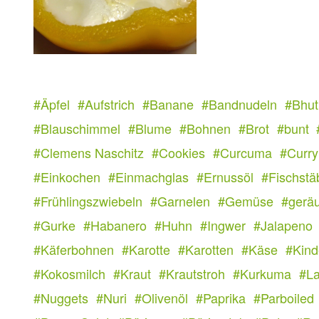
#Äpfel
#Aufstrich
#Banane
#Bandnudeln
#Bhut
#Blauschimmel
#Blume
#Bohnen
#Brot
#bunt
#Clemens Naschitz
#Cookies
#Curcuma
#Curry
#Einkochen
#Einmachglas
#Ernussöl
#Fischstä
#Frühlingszwiebeln
#Garnelen
#Gemüse
#geräu
#Gurke
#Habanero
#Huhn
#Ingwer
#Jalapeno
#Käferbohnen
#Karotte
#Karotten
#Käse
#Kind
#Kokosmilch
#Kraut
#Krautstroh
#Kurkuma
#L
#Nuggets
#Nuri
#Olivenöl
#Paprika
#Parboiled