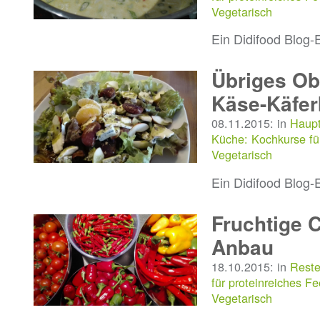
Vegetarisch
Ein Didifood Blog-
Übriges Ob
Käse-Käfer
08.11.2015: in
Haupt
Küche: Kochkurse fü
Vegetarisch
Ein Didifood Blog-
Fruchtige 
Anbau
18.10.2015: in
Reste
für proteinreiches F
Vegetarisch