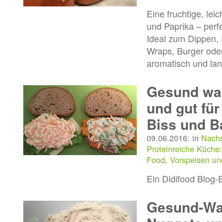
Eine fruchtige, lei
und Paprika – perf
Ideal zum Dippen, 
Wraps, Burger ode
aromatisch und lan
Gesund wa
und gut für
Biss und 
09.06.2016: in
Nach
Proteinreiche Küche:
Food
,
Vorspeisen u
Ein Didifood Blog-
Gesund-Wac