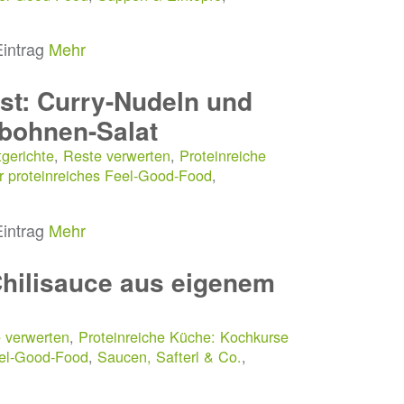
Eintrag
Mehr
st: Curry-Nudeln und
bohnen-Salat
gerichte
,
Reste verwerten
,
Proteinreiche
r proteinreiches Feel-Good-Food
,
Eintrag
Mehr
Chilisauce aus eigenem
 verwerten
,
Proteinreiche Küche: Kochkurse
eel-Good-Food
,
Saucen, Safterl & Co.
,