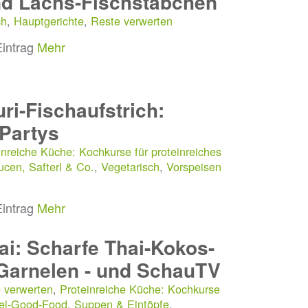
d Lachs-Fischstäbchen
ch
,
Hauptgerichte
,
Reste verwerten
Eintrag
Mehr
ri-Fischaufstrich:
 Partys
inreiche Küche: Kochkurse für proteinreiches
ucen, Safterl & Co.
,
Vegetarisch
,
Vorspeisen
Eintrag
Mehr
i: Scharfe Thai-Kokos-
Garnelen - und SchauTV
 verwerten
,
Proteinreiche Küche: Kochkurse
eel-Good-Food
,
Suppen & Eintöpfe
,