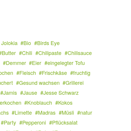
 Jolokia
#Bio
#Birds Eye
#Butter
#Chili
#Chilipaste
#Chilisauce
#Demmer
#Eier
#eingelegter Tofu
bchen
#Fleisch
#Frischkäse
#fruchtig
chert
#Gesund wachsen
#Grillerei
#Jamis
#Jause
#Jesse Schwarz
erkochen
#Knoblauch
#Kokos
achs
#Limette
#Madras
#Müsli
#natur
#Party
#Pepperoni
#Pflücksalat