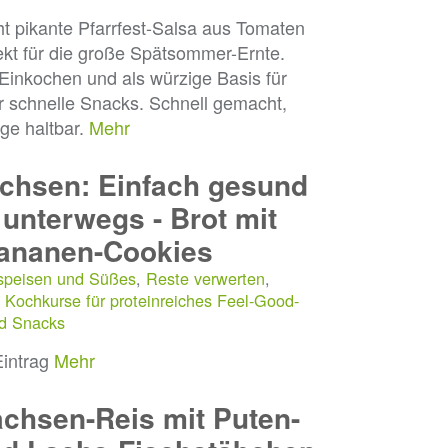
cht pikante Pfarrfest-Salsa aus Tomaten
ekt für die große Spätsommer-Ernte.
Einkochen und als würzige Basis für
r schnelle Snacks. Schnell gemacht,
ge haltbar.
Mehr
chsen: Einfach gesund
 unterwegs - Brot mit
Bananen-Cookies
speisen und Süßes
,
Reste verwerten
,
 Kochkurse für proteinreiches Feel-Good-
nd Snacks
Eintrag
Mehr
hsen-Reis mit Puten-